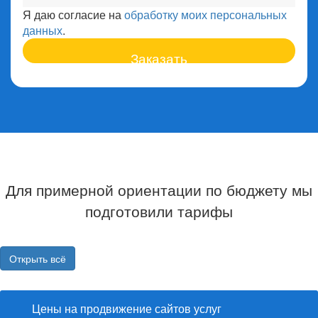
term_service
Я даю согласие на
обработку моих персональных
данных
.
Для примерной ориентации по бюджету мы
подготовили тарифы
Открыть всё
Цены на продвижение сайтов услуг