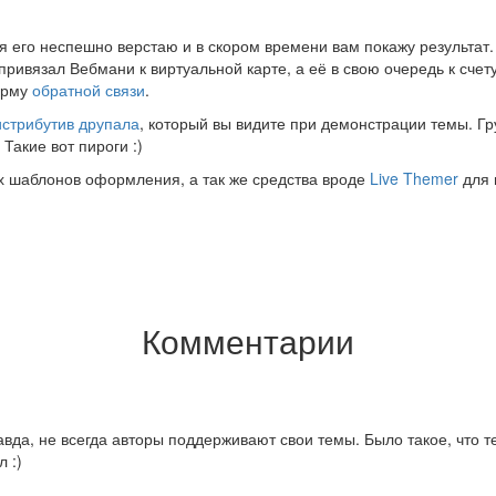
я его неспешно верстаю и в скором времени вам покажу результат. 
ривязал Вебмани к виртуальной карте, а её в свою очередь к счету
орму
обратной связи
.
истрибутив друпала
, который вы видите при демонстрации темы. Гру
Такие вот пироги :)
х шаблонов оформления, а так же средства вроде
Live Themer
для 
Комментарии
да, не всегда авторы поддерживают свои темы. Было такое, что тем
 :)