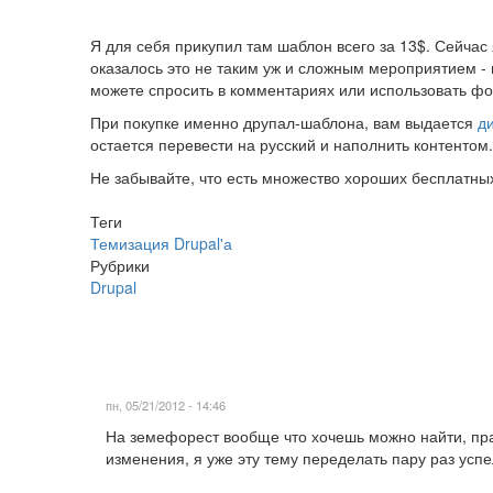
Я для себя прикупил там шаблон всего за 13$. Сейчас 
оказалось это не таким уж и сложным мероприятием - п
можете спросить в комментариях или использовать ф
При покупке именно друпал-шаблона, вам выдается
д
остается перевести на русский и наполнить контентом. 
Не забывайте, что есть множество хороших бесплатны
Теги
Темизация Drupal'а
Рубрики
Drupal
пн, 05/21/2012 - 14:46
На земефорест вообще что хочешь можно найти, прав
изменения, я уже эту тему переделать пару раз успел