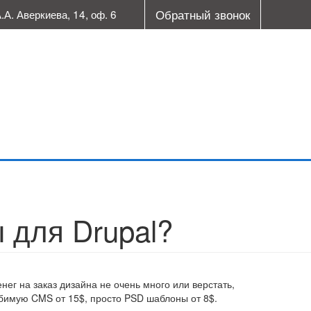
Обратный звонок
А.А. Аверкиева, 14, оф. 6
 для Drupal?
ег на заказ дизайна не очень много или верстать,
бимую CMS от 15$, просто PSD шаблоны от 8$.